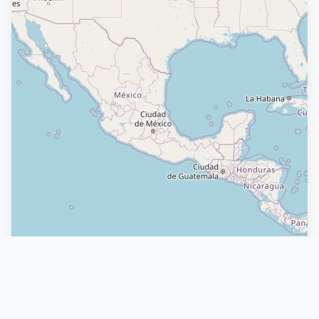
Straßenkarte
Vollbild
Leaflet
|
© OpenStreetMap contributors